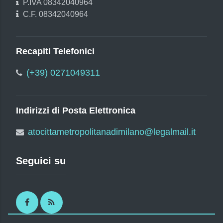
P.IVA 08342040964
C.F. 08342040964
Recapiti Telefonici
(+39) 0271049311
Indirizzi di Posta Elettronica
atocittametropolitanadimilano@legalmail.it
Seguici su
Facebook
RSS