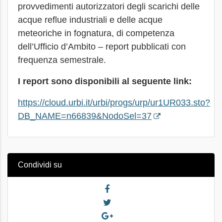
provvedimenti autorizzatori degli scarichi delle
acque reflue industriali e delle acque
meteoriche in fognatura, di competenza
dell’Ufficio d’Ambito – report pubblicati con
frequenza semestrale.
I report sono disponibili al seguente link:
https://cloud.urbi.it/urbi/progs/urp/ur1UR033.sto?
DB_NAME=n66839&NodoSel=37
Condividi su