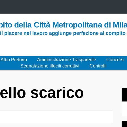
ito della Città Metropolitana di Mil
 Il piacere nel lavoro aggiunge perfezione al compit
Albo Pretorio
Amministrazione Trasparente
Concorsi
Segnalazione illeciti corruttivi
Controlli
ello scarico