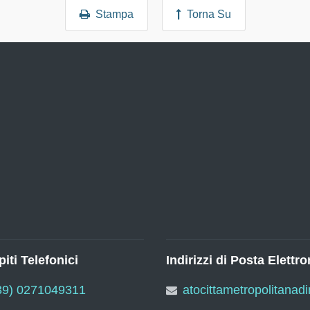
Stampa
Torna Su
iti Telefonici
Indirizzi di Posta Elettro
39) 0271049311
atocittametropolitanad