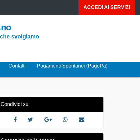
ACCEDI AI
SERVIZI
ano
o che svolgiamo
Contatti
Pagamenti Spontanei (PagoPa)
Condividi su