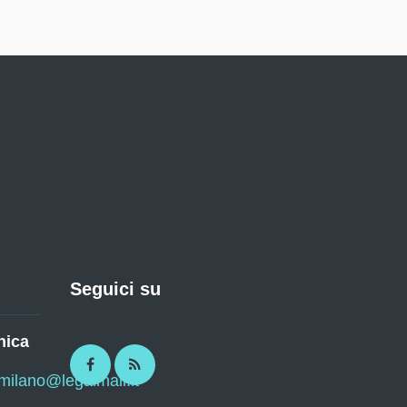
Seguici su
nica
Facebook
RSS
imilano@legalmail.it