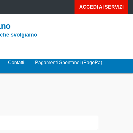
ACCEDI AI
SERVIZI
ano
o che svolgiamo
Contatti
Pagamenti Spontanei (PagoPa)