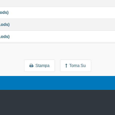
.ods)
.ods)
.ods)
Stampa
Torna Su