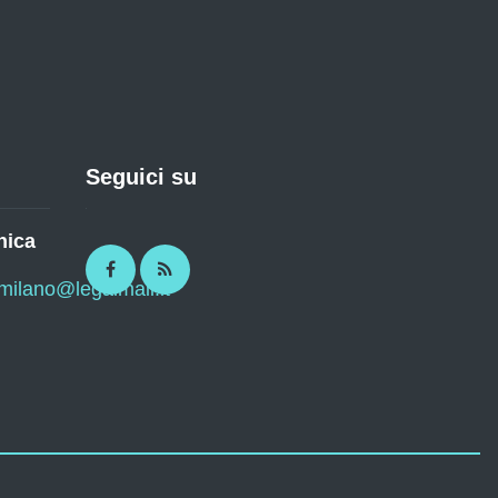
Seguici su
nica
Facebook
RSS
imilano@legalmail.it