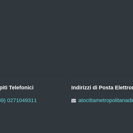
iti Telefonici
Indirizzi di Posta Elettro
39) 0271049311
atocittametropolitanad