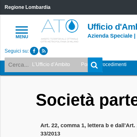
Regione Lombardia
Ufficio d'Amb
Azienda Speciale |
Seguici su:
Cerca
L’Ufficio d’Ambito
Portale Procedimenti
Società part
Art. 22, comma 1, lettera b e dall'Art
33/2013