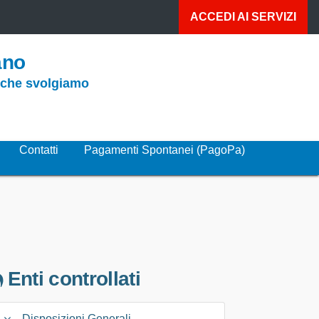
ACCEDI AI
SERVIZI
ano
o che svolgiamo
Contatti
Pagamenti Spontanei (PagoPa)
Enti controllati
Disposizioni Generali