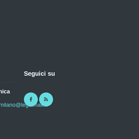
Seguici su
nica
Facebook
RSS
imilano@legalmail.it