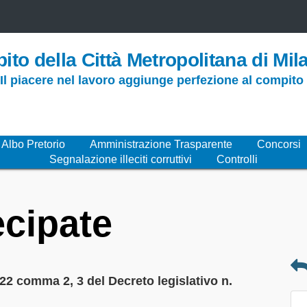
ito della Città Metropolitana di Mil
 Il piacere nel lavoro aggiunge perfezione al compit
Albo Pretorio
Amministrazione Trasparente
Concorsi
Segnalazione illeciti corruttivi
Controlli
ecipate
. 22 comma 2, 3 del Decreto legislativo n.